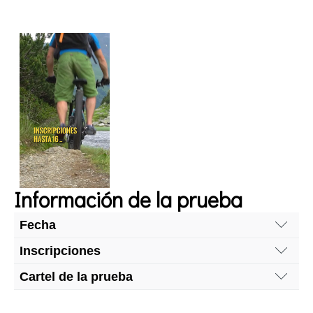
Información de la prueba
Fecha
Domingo, 19 de julio de 2026
Inscripciones
Hasta el 16 de julio, a las 23:59h.
Cartel de la prueba
Inscripciones online