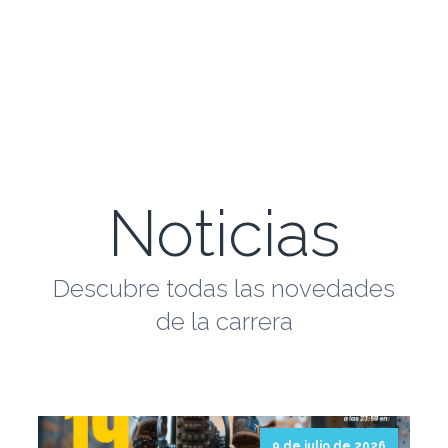
en
https://idjinscripciones.burgos.es/inscripcion
btt-la-lora-alto-rudron-in-memorian-juancar-tom
Noticias
Descubre todas las novedades
de la carrera
9 de julio de 2026